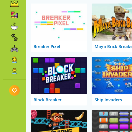
Breaker Pixel
Maya Brick Break
Block Breaker
Ship Invaders