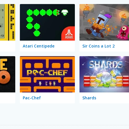
Atari Centipede
Sir Coins a Lot 2
Pac-Chef
Shards