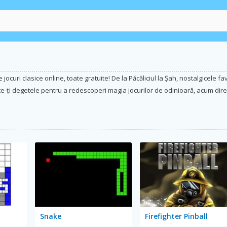
curi clasice online, toate gratuite! De la Păcăliciul la Șah, nostalgicele fav
te-ți degetele pentru a redescoperi magia jocurilor de odinioară, acum dire
Snake
Firefighter Pinball