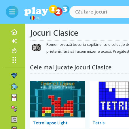
RO
Jocuri Clasice
Rememorează bucuria copilăriei cu o colecție de jo
prietenii, fără să facem mizerie acasă. Pregăteș
Cele mai jucate Jocuri Clasice
Tetrollapse Light
Tetris