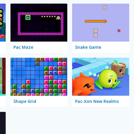
Pac Maze
Snake Game
Shape Grid
Pac-Xon New Realms