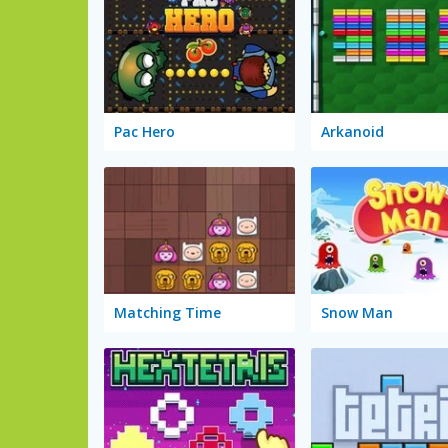
Pac Hero
Arkanoid
Matching Time
Snow Man