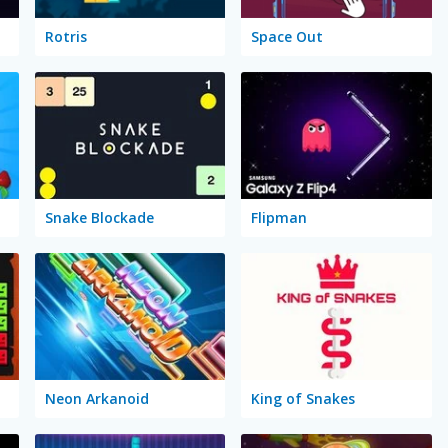
Rotris
Space Out
Snake Blockade
Flipman
Neon Arkanoid
King of Snakes