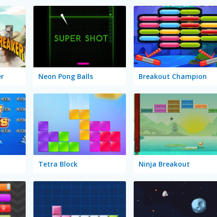
er
Neon Pong Balls
Breakout Champion
Tetra Block
Ninja Breakout