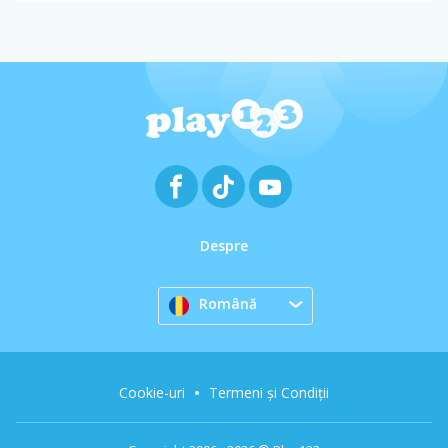
Despre
Română
Cookie-uri
Termeni și Condiții