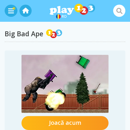
RO
Big Bad Ape
Joacă acum