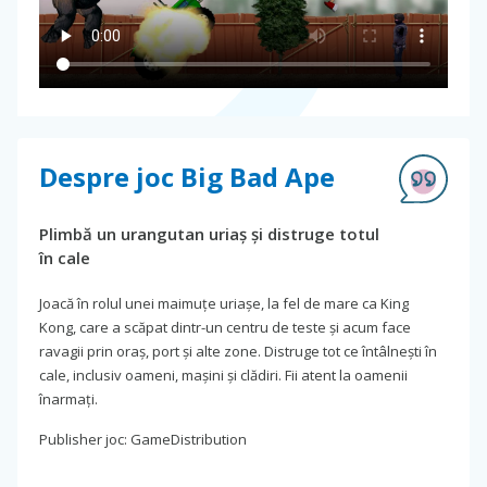
Despre joc Big Bad Ape
Plimbă un urangutan uriaș și distruge totul
în cale
Joacă în rolul unei maimuțe uriașe, la fel de mare ca King
Kong, care a scăpat dintr-un centru de teste și acum face
ravagii prin oraș, port și alte zone. Distruge tot ce întâlnești în
cale, inclusiv oameni, mașini și clădiri. Fii atent la oamenii
înarmați.
Publisher joc: GameDistribution