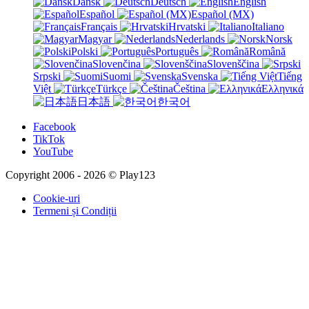
Dansk
Deutsch
English
Español
Español (MX)
Français
Hrvatski
Italiano
Magyar
Nederlands
Norsk
Polski
Português
Română
Slovenčina
Slovenščina
Srpski
Suomi
Svenska
Tiếng
Việt
Türkçe
Čeština
Ελληνικά
日本語
한국어
Facebook
TikTok
YouTube
Copyright 2006 - 2026 © Play123
Cookie-uri
Termeni și Condiții