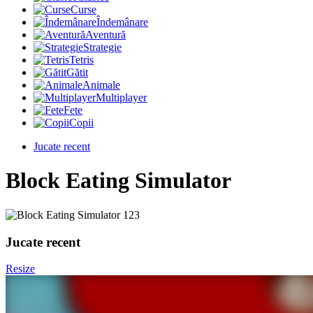
Curse
Îndemânare
Aventură
Strategie
Tetris
Gătit
Animale
Multiplayer
Fete
Copii
Jucate recent
Block Eating Simulator
Jucate recent
Resize