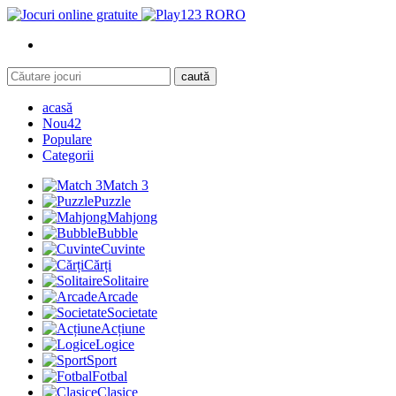
RO
caută
acasă
Nou
42
Populare
Categorii
Match 3
Puzzle
Mahjong
Bubble
Cuvinte
Cărți
Solitaire
Arcade
Societate
Acțiune
Logice
Sport
Fotbal
Clasice