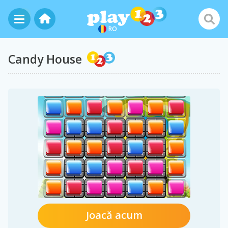
RO
Candy House
Joacă acum