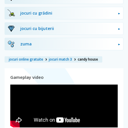
jocuri cu grădini
jocuri cu bijuterii
zuma
jocuri online gratuite
jocuri match 3
candy house
Gameplay video