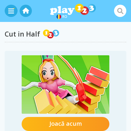
RO
Cut in Half
Joacă acum