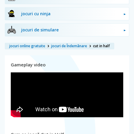
jocuri cu ninja
jocuri de simulare
jocuri online gratuite
jocuri de Îndemânare
cut in half
Gameplay video