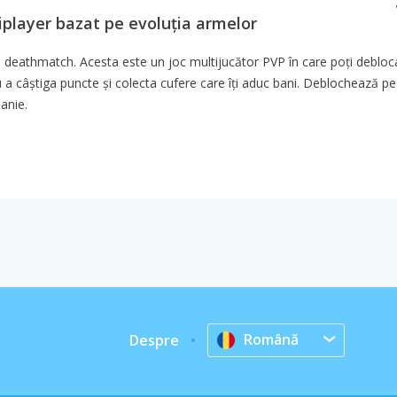
iplayer bazat pe evoluția armelor
e deathmatch. Acesta este un joc multijucător PVP în care poți debloc
a câștiga puncte și colecta cufere care îți aduc bani. Deblochează p
anie.
Română
Despre