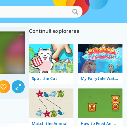
Continuă explorarea
Spot the Cat
My Fairytale Water Horse
Match the Animal
How to Feed Animals?