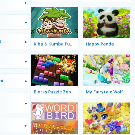
t
Kiba & Kumba Puzzle
Happy Panda
ni
Blocks Puzzle Zoo
My Fairytale Wolf