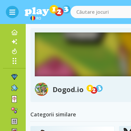
RO
Dogod.io
Categorii similare