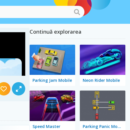
Continuă explorarea
Parking Jam Mobile
Neon Rider Mobile
Speed Master
Parking Panic Mobile