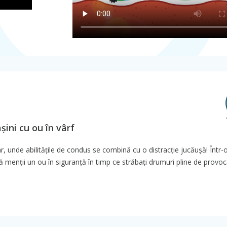
ini cu ou în vârf
 unde abilitățile de condus se combină cu o distracție jucăușă! Într-
să menții un ou în siguranță în timp ce străbați drumuri pline de provocă