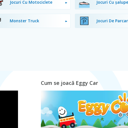
Jocuri Cu Motociclete
Jocuri Cu șalup
Monster Truck
Jocuri De Parca
Cum se joacă Eggy Car