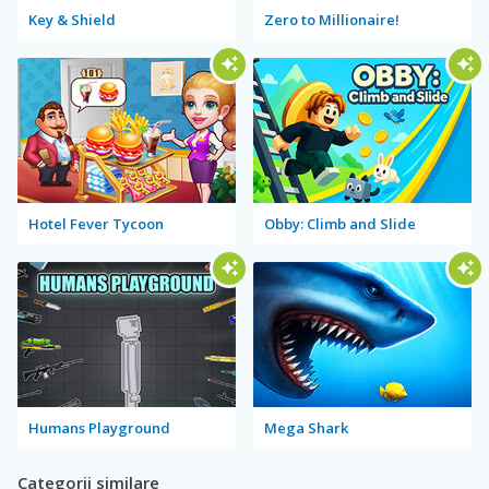
Key & Shield
Zero to Millionaire!
Hotel Fever Tycoon
Obby: Climb and Slide
Humans Playground
Mega Shark
Categorii similare