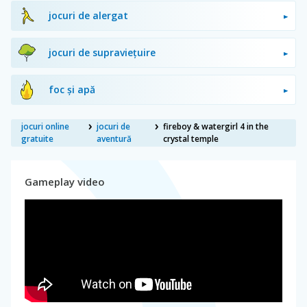
jocuri de alergat
jocuri de supraviețuire
foc și apă
jocuri online
jocuri de
fireboy & watergirl 4 in the
gratuite
aventură
crystal temple
Gameplay video