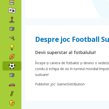
Despre joc Football S
Devii superstar al fotbalului!
Începe-ți cariera de fotbalist și devino o vedetă.
condu-ți echipa de vis în turneul mondial împot
sudoare!
Publisher joc: GameDistribution