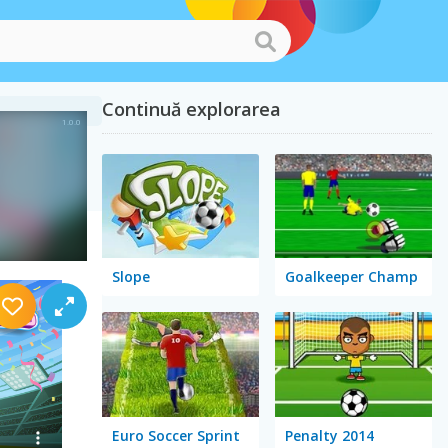
Continuă explorarea
2024
Slope
Goalkeeper Champ
Euro Soccer Sprint
Penalty 2014