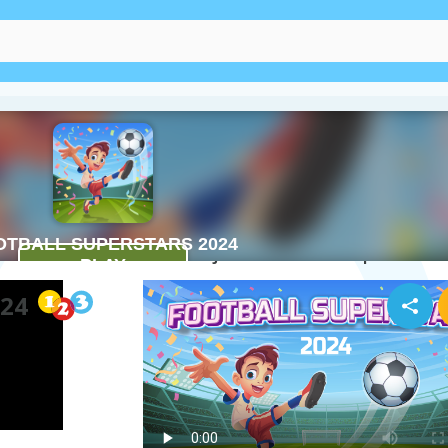
stars 2024
Cum se joacă Football Superstars 
024