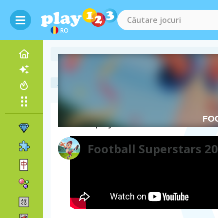
RO
jocuri online gratuite
jocuri cu fotbal
football super
Gameplay video
Football Superstars 2