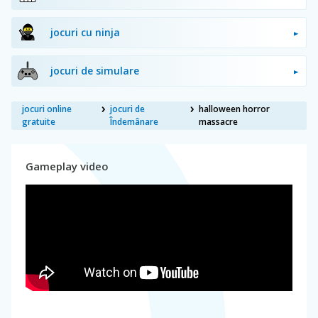
jocuri cu ninja
jocuri de simulare
jocuri online
jocuri de
halloween horror
gratuite
Îndemânare
massacre
Gameplay video