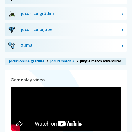
jocuri cu grădini
jocuri cu bijuterii
zuma
jocuri online gratuite
jocuri match 3
jungle match adventures
Gameplay video