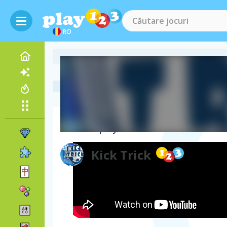
RO
jocuri online gratuite
jocuri cu fotbal
kick trick
Gameplay video
Kick Trick