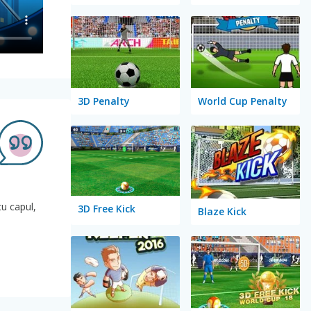
3D Penalty
World Cup Penalty
cu capul,
3D Free Kick
Blaze Kick