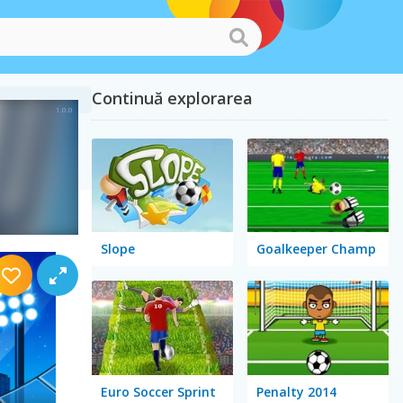
Continuă explorarea
Slope
Goalkeeper Champ
Euro Soccer Sprint
Penalty 2014