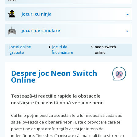
jocuri cu ninja
jocuri de simulare
jocuri online
jocuri de
neon switch
gratuite
Îndemânare
online
Despre joc Neon Switch
Online
Testează-ți reacțiile rapide la obstacole
nesfârșite în această nouă versiune neon.
Cât timp poți împiedica această sferă luminoasă să cadă sau
să se lovească de o barieră neon? Este o provocare care te
poate ține ocupat ore întregi în acest joc intens de
îndemânare. Ține sfera în mișcare cât mai mult timp și treci cu