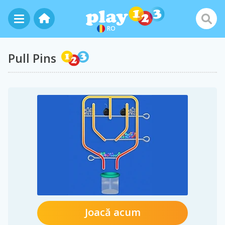
RO
Pull Pins
Joacă acum