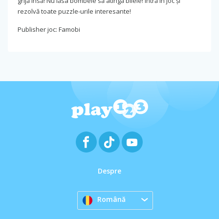
grijă însă! Nu lăsa bombele să atingă bilele! Intră în joc și
rezolvă toate puzzle-urile interesante!
Publisher joc: Famobi
Despre
Română