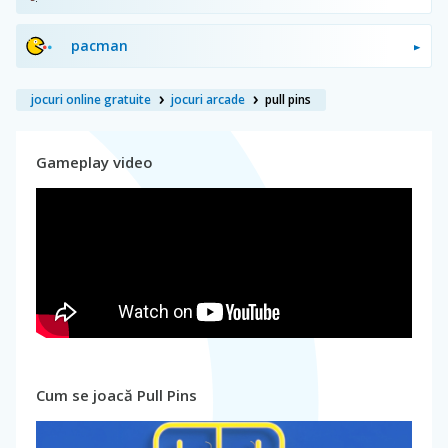
pacman
jocuri online gratuite
jocuri arcade
pull pins
Gameplay video
Cum se joacă Pull Pins