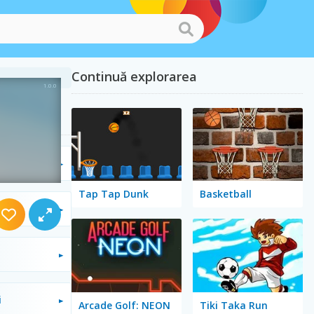
Continuă explorarea
Tap Tap Dunk
Basketball
i
Arcade Golf: NEON
Tiki Taka Run