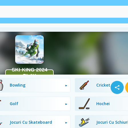
Jocuri Cu Mingi
Baseball
Bowling
Cricket
Golf
Hochei
Jocuri Cu Skateboard
Jocuri Cu Schiur