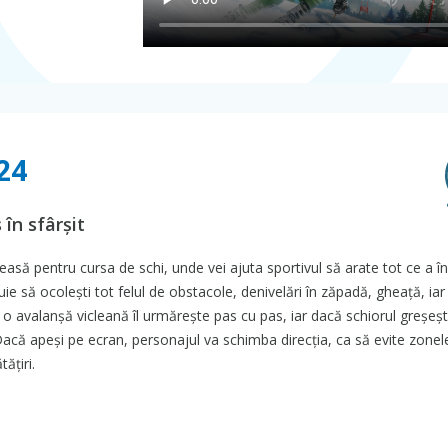
24
 în sfârșit
easă pentru cursa de schi, unde vei ajuta sportivul să arate tot ce a în
buie să ocolești tot felul de obstacole, denivelări în zăpadă, gheață, iar
 o avalanșă vicleană îl urmărește pas cu pas, iar dacă schiorul greșeșt
 Dacă apeși pe ecran, personajul va schimba direcția, ca să evite zonel
ățiri.