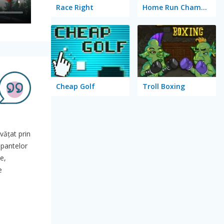
Race Right
Home Run Champion
Cheap Golf
Troll Boxing
vățat prin
 pantelor
e,
e