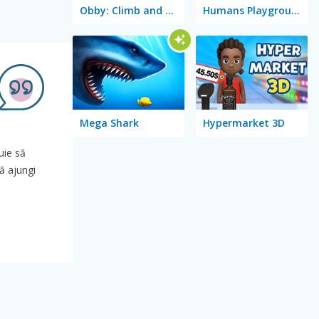
Obby: Climb and Slide
Humans Playground
Mega Shark
Hypermarket 3D
uie să
să ajungi