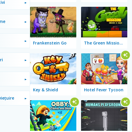
ivi
ome
Frankenstein Go
The Green Mission: Inside a Cave
ri
Key & Shield
Hotel Fever Tycoon
iețuire