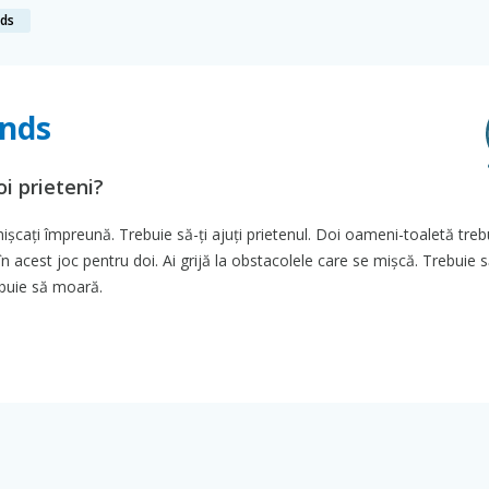
nds
ends
oi prieteni?
mișcați împreună. Trebuie să-ți ajuți prietenul. Doi oameni-toaletă treb
în acest joc pentru doi. Ai grijă la obstacolele care se mișcă. Trebuie 
rebuie să moară.