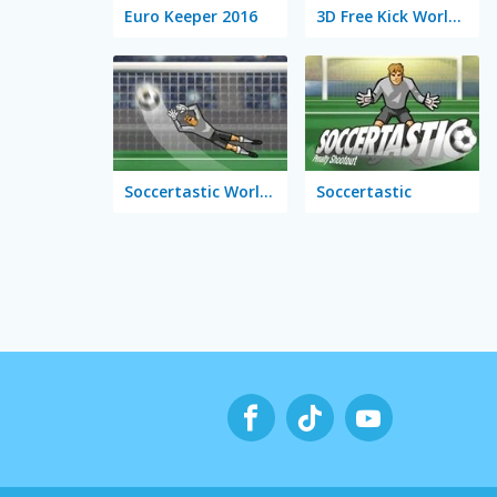
Euro Keeper 2016
3D Free Kick World Cup 18
Soccertastic World Cup 18
Soccertastic