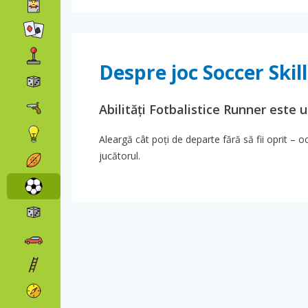
Despre joc Soccer Skil
Abilități Fotbalistice Runner este u
Aleargă cât poți de departe fără să fii oprit – 
jucătorul.