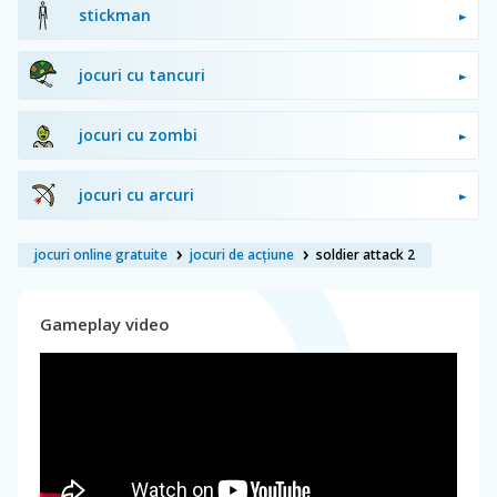
stickman
jocuri cu tancuri
jocuri cu zombi
jocuri cu arcuri
jocuri online gratuite
jocuri de acțiune
soldier attack 2
Gameplay video