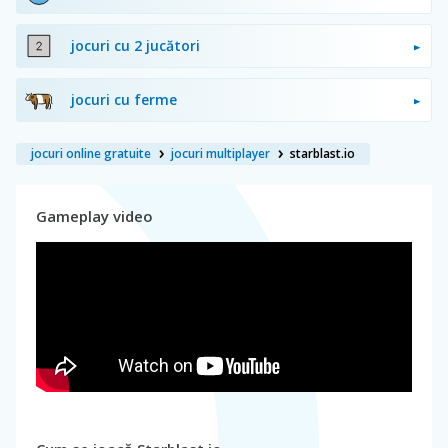
jocuri cu 2 jucători
jocuri cu ferme
jocuri online gratuite
jocuri multiplayer
starblast.io
Gameplay video