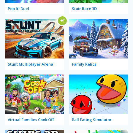
Pop It! Duel
Stair Race 3D
Stunt Multiplayer Arena
Family Relics
Virtual Families Cook Off
Ball Eating Simulator