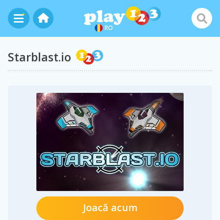
RO
Starblast.io
Joacă acum