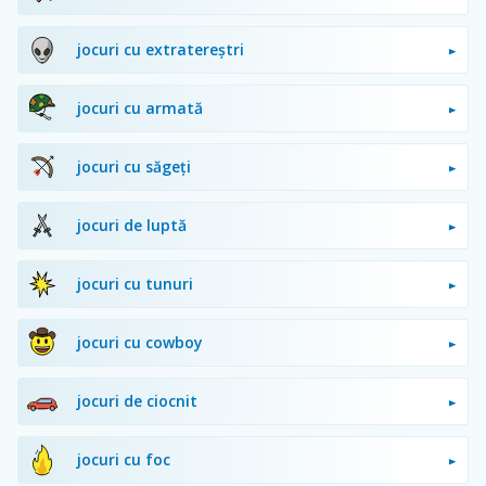
jocuri cu extratereștri
jocuri cu armată
jocuri cu săgeți
jocuri de luptă
jocuri cu tunuri
jocuri cu cowboy
jocuri de ciocnit
jocuri cu foc