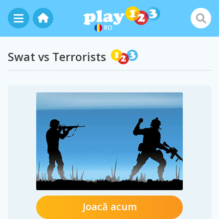
RO
Swat vs Terrorists
Joacă acum