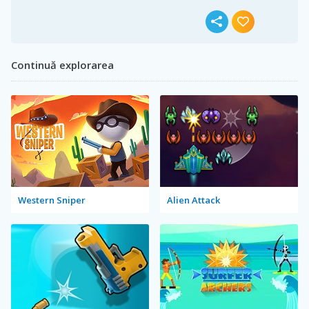
Continuă explorarea
Western Sniper
Alien Attack