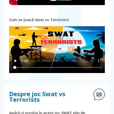
Cum se joacă Swat vs Terrorists
Despre joc Swat vs
Terrorists
Apără-ți poziția în acest joc SWAT plin de