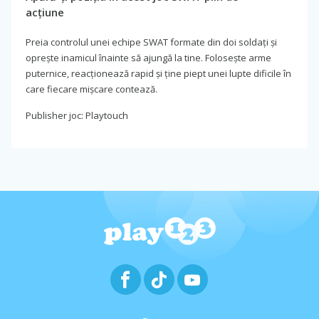
acțiune
Preia controlul unei echipe SWAT formate din doi soldați și
oprește inamicul înainte să ajungă la tine. Folosește arme
puternice, reacționează rapid și ține piept unei lupte dificile în
care fiecare mișcare contează.
Publisher joc: Playtouch