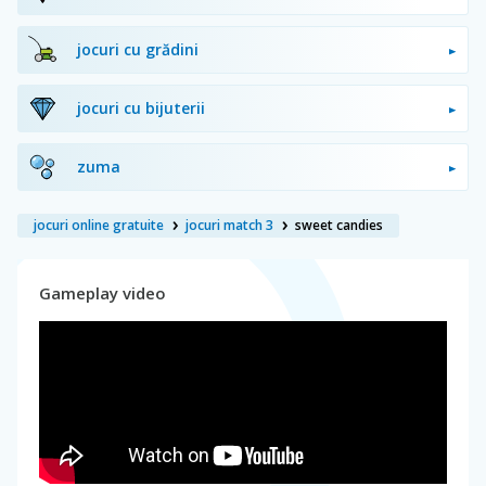
jocuri cu grădini
jocuri cu bijuterii
zuma
jocuri online gratuite
jocuri match 3
sweet candies
Gameplay video