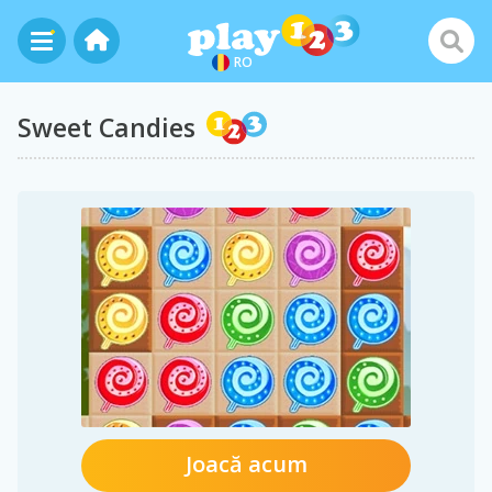
RO
Sweet Candies
Joacă acum