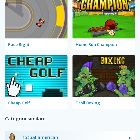
Race Right
Home Run Champion
Cheap Golf
Troll Boxing
Categorii similare
fotbal american