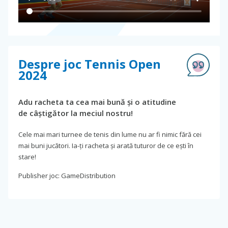
Despre joc Tennis Open
2024
Adu racheta ta cea mai bună și o atitudine
de câștigător la meciul nostru!
Cele mai mari turnee de tenis din lume nu ar fi nimic fără cei
mai buni jucători. Ia-ți racheta și arată tuturor de ce ești în
stare!
Publisher joc: GameDistribution