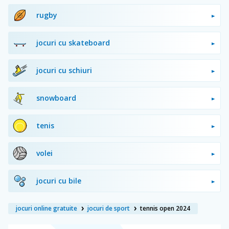
rugby
jocuri cu skateboard
jocuri cu schiuri
snowboard
tenis
volei
jocuri cu bile
jocuri online gratuite
jocuri de sport
tennis open 2024