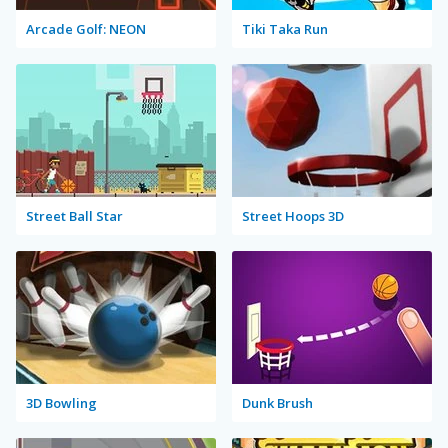
Arcade Golf: NEON
Tiki Taka Run
Street Ball Star
Street Hoops 3D
3D Bowling
Dunk Brush