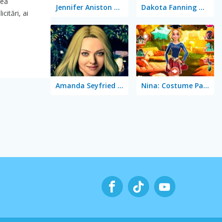
rea
Jennifer Aniston True Make Up
Dakota Fanning True Make Up
itări, ai
Amanda Seyfried True Make Up
Nina: Costume Party