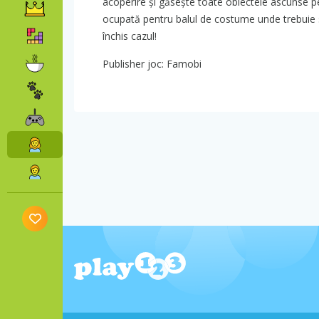
acoperire și găsește toate obiectele ascunse p
ocupată pentru balul de costume unde trebuie să
închis cazul!
Publisher joc: Famobi