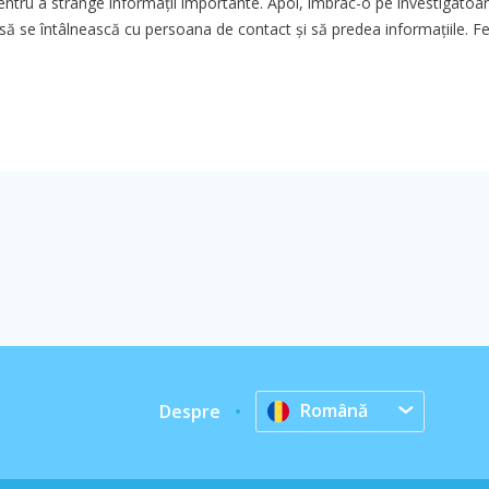
entru a strânge informații importante. Apoi, îmbrac-o pe investigatoa
 se întâlnească cu persoana de contact și să predea informațiile. Felic
Română
Despre