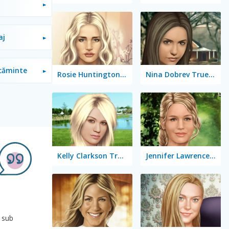
aj
ăcăminte
Rosie Huntington-Whiteley True Make Up
Nina Dobrev True Make Up
Kelly Clarkson True Make Up
Jennifer Lawrence True Make Up
a sub