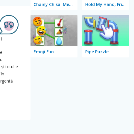
Chainy Chisai Medieval 2
Hold My Hand, Friend
!
Emoji Fun
Pipe Puzzle
de
.
și totul e
 în
urgentă