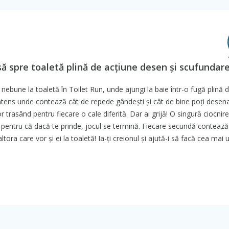
să spre toaletă plină de acțiune desen și scufundare
nebune la toaletă în Toilet Run, unde ajungi la baie într-o fugă plină 
intens unde contează cât de repede gândești și cât de bine poți desena
trasând pentru fiecare o cale diferită. Dar ai grijă! O singură ciocnire 
, pentru că dacă te prinde, jocul se termină. Fiecare secundă contează
ora care vor și ei la toaletă! Ia-ți creionul și ajută-i să facă cea mai 