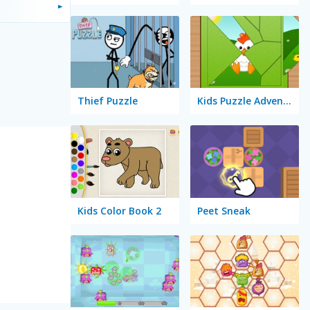
Thief Puzzle
Kids Puzzle Adventure
Kids Color Book 2
Peet Sneak