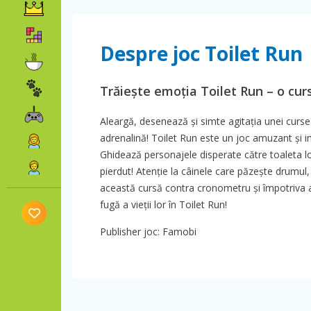
Despre joc Toilet Run
Trăiește emoția Toilet Run – o cur
Aleargă, desenează și simte agitația unei curse 
adrenalină! Toilet Run este un joc amuzant și 
Ghidează personajele disperate către toaleta lor 
pierdut! Atenție la câinele care păzește drumul
această cursă contra cronometru și împotriva alt
fugă a vieții lor în Toilet Run!
Publisher joc: Famobi