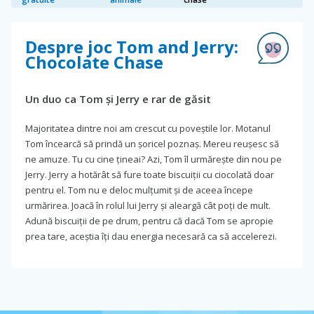
Despre joc Tom and Jerry:
Chocolate Chase
Un duo ca Tom și Jerry e rar de găsit
Majoritatea dintre noi am crescut cu poveștile lor. Motanul
Tom încearcă să prindă un șoricel poznaș. Mereu reușesc să
ne amuze. Tu cu cine țineai? Azi, Tom îl urmărește din nou pe
Jerry. Jerry a hotărât să fure toate biscuiții cu ciocolată doar
pentru el. Tom nu e deloc mulțumit și de aceea începe
urmărirea. Joacă în rolul lui Jerry și aleargă cât poți de mult.
Adună biscuiții de pe drum, pentru că dacă Tom se apropie
prea tare, aceștia îți dau energia necesară ca să accelerezi.