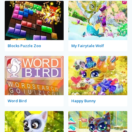
Blocks Puzzle Zoo
My Fairytale Wolf
Word Bird
Happy Bunny