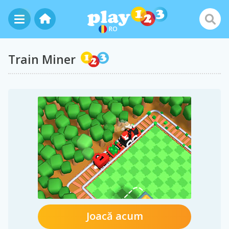
RO
Train Miner
Joacă acum