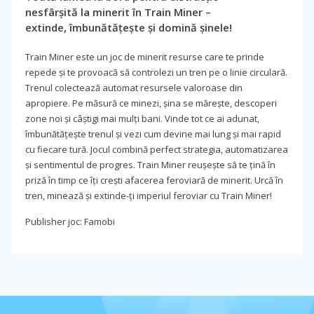
nesfârșită la minerit în Train Miner –
extinde, îmbunătățește și domină șinele!
Train Miner este un joc de minerit resurse care te prinde
repede și te provoacă să controlezi un tren pe o linie circulară.
Trenul colectează automat resursele valoroase din
apropiere. Pe măsură ce minezi, șina se mărește, descoperi
zone noi și câștigi mai mulți bani. Vinde tot ce ai adunat,
îmbunătățește trenul și vezi cum devine mai lung și mai rapid
cu fiecare tură. Jocul combină perfect strategia, automatizarea
și sentimentul de progres. Train Miner reușește să te țină în
priză în timp ce îți crești afacerea feroviară de minerit. Urcă în
tren, minează și extinde-ți imperiul feroviar cu Train Miner!
Publisher joc: Famobi