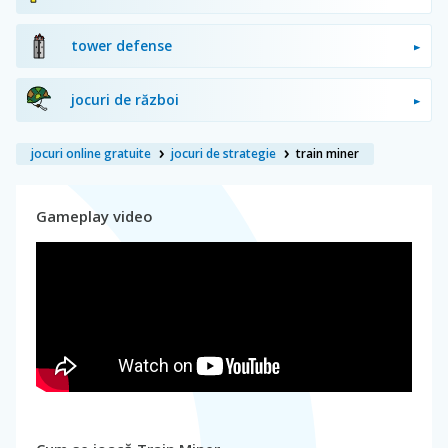
tower defense
jocuri de război
jocuri online gratuite
jocuri de strategie
train miner
Gameplay video