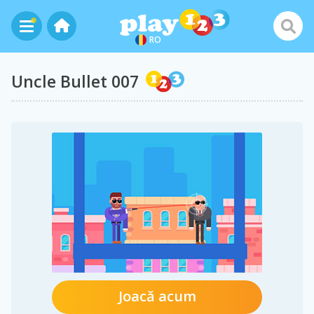
RO
Uncle Bullet 007
Joacă acum