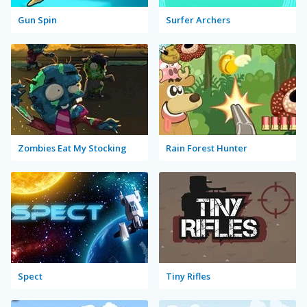
Gun Spin
Surfer Archers
Zombies Eat My Stocking
Rain Forest Hunter
Spect
Tiny Rifles