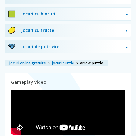
jocuri cu blocuri
jocuri cu fructe
jocuri de potrivire
jocuri online gratuite
jocuri puzzle
arrow puzzle
Gameplay video