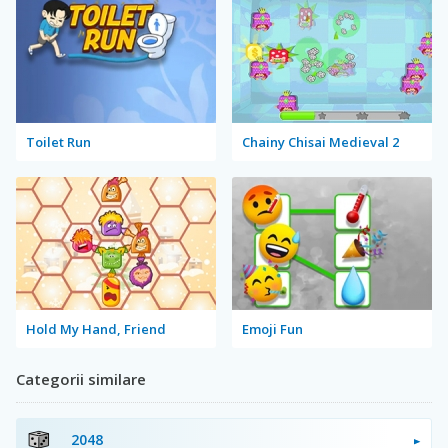
Toilet Run
Chainy Chisai Medieval 2
Hold My Hand, Friend
Emoji Fun
Categorii similare
2048