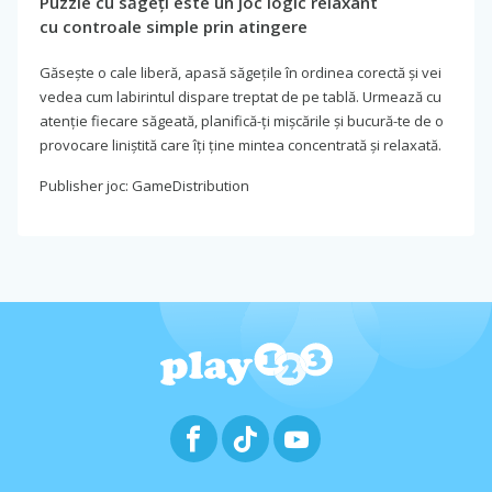
Puzzle cu săgeți este un joc logic relaxant
cu controale simple prin atingere
Găsește o cale liberă, apasă săgețile în ordinea corectă și vei
vedea cum labirintul dispare treptat de pe tablă. Urmează cu
atenție fiecare săgeată, planifică-ți mișcările și bucură-te de o
provocare liniștită care îți ține mintea concentrată și relaxată.
Publisher joc: GameDistribution