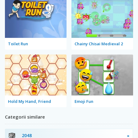
Toilet Run
Chainy Chisai Medieval 2
Hold My Hand, Friend
Emoji Fun
Categorii similare
2048