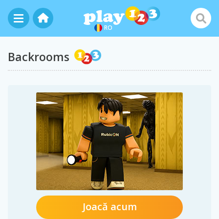
RO
Backrooms
Joacă acum