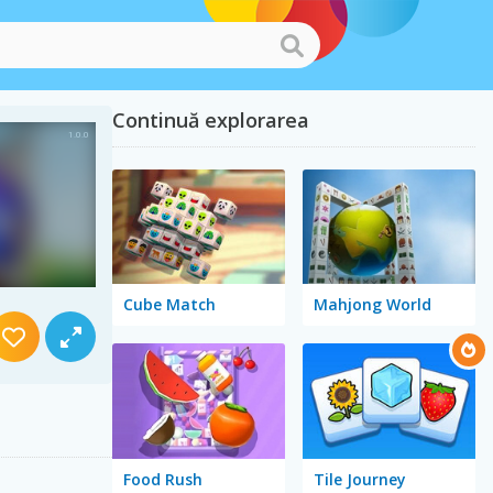
Continuă explorarea
Cube Match
Mahjong World
Food Rush
Tile Journey