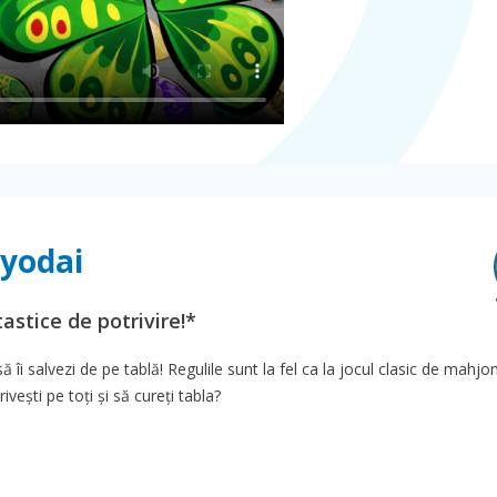
Kyodai
tastice de potrivire!*
să îi salvezi de pe tablă! Regulile sunt la fel ca la jocul clasic de mahjo
rivești pe toți și să cureți tabla?