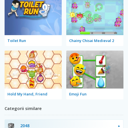
Toilet Run
Chainy Chisai Medieval 2
Hold My Hand, Friend
Emoji Fun
Categorii similare
2048