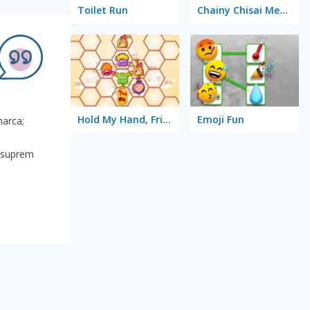
Toilet Run
Chainy Chisai Medieval 2
Hold My Hand, Friend
Emoji Fun
marca;
i
l suprem