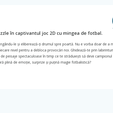
t
zzle în captivantul joc 2D cu mingea de fotbal.
ingându-le și eliberează-ți drumul spre poartă. Nu e vorba doar de a 
fiecare nivel pentru a debloca provocări noi. Ghidează-te prin labirintur
te de peisaje spectaculoase în timp ce te străduiești să devii campionu
ură plină de emoție, surprize și puțină magie fotbalistică?