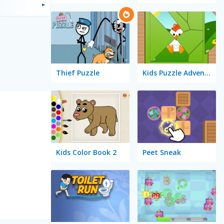
Thief Puzzle
Kids Puzzle Adventure
Kids Color Book 2
Peet Sneak