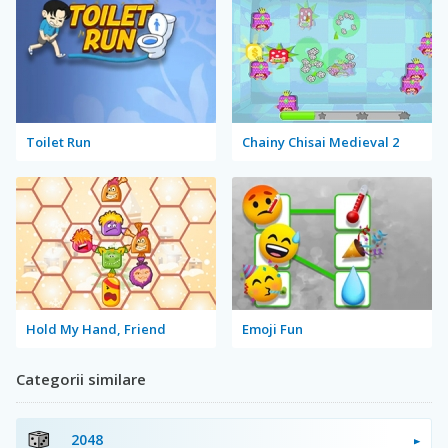
Toilet Run
Chainy Chisai Medieval 2
Hold My Hand, Friend
Emoji Fun
Categorii similare
2048