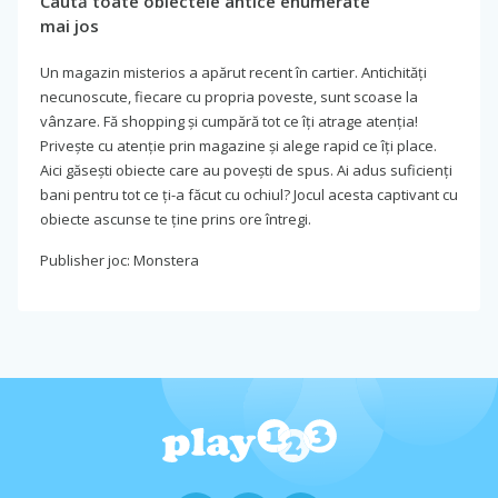
Caută toate obiectele antice enumerate
mai jos
Un magazin misterios a apărut recent în cartier. Antichități
necunoscute, fiecare cu propria poveste, sunt scoase la
vânzare. Fă shopping și cumpără tot ce îți atrage atenția!
Privește cu atenție prin magazine și alege rapid ce îți place.
Aici găsești obiecte care au povești de spus. Ai adus suficienți
bani pentru tot ce ți-a făcut cu ochiul? Jocul acesta captivant cu
obiecte ascunse te ține prins ore întregi.
Publisher joc: Monstera