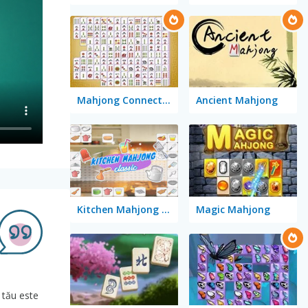
Mahjong Connect Classic
Ancient Mahjong
Kitchen Mahjong Classic
Magic Mahjong
 tău este