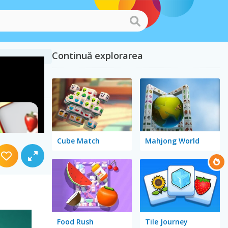
Continuă explorarea
Cube Match
Mahjong World
Food Rush
Tile Journey