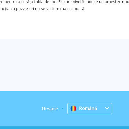
e pentru a curăța tabla de joc. Fiecare nivel îți aduce un amestec no
acția cu puzzle-uri nu se va termina niciodată.
Română
Despre