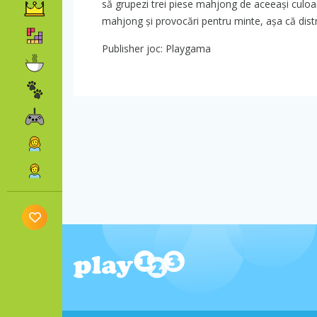
să grupezi trei piese mahjong de aceeași culoar
mahjong și provocări pentru minte, așa că distr
Publisher joc: Playgama