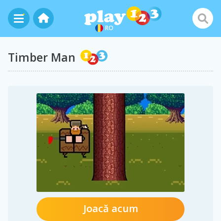
RO
Timber Man
Joacă acum