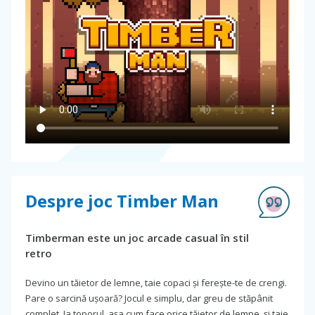
Despre joc Timber Man
Timberman este un joc arcade casual în stil
retro
Devino un tăietor de lemne, taie copaci și ferește-te de crengi.
Pare o sarcină ușoară? Jocul e simplu, dar greu de stăpânit
complet. Ia toporul, așa cum face orice tăietor de lemne, și taie