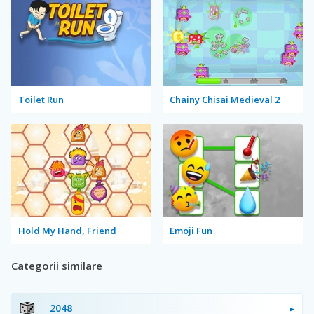
Toilet Run
Chainy Chisai Medieval 2
Hold My Hand, Friend
Emoji Fun
Categorii similare
2048